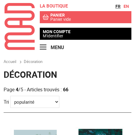
LA BOUTIQUE
Aller au contenu
Aller au menu
FR
EN
PANIER
Panier vide
MON COMPTE
M'identifier
MENU
Accueil
Décoration
DÉCORATION
Page
4
/5 - Articles trouvés :
66
Tri