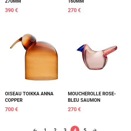
270MM
160MM
390 €
270 €
OISEAU TOIKKA ANNA
MOUCHEROLLE ROSE-
COPPER
BLEU SAUMON
700 €
270 €
1
2
3
4
5