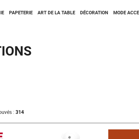
Aller au contenu
Aller au menu
IE
PAPETERIE
ART DE LA TABLE
DÉCORATION
MODE ACCE
TIONS
rouvés :
314