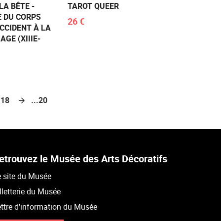
LA BÊTE -
TAROT QUEER
 DU CORPS
26 €
CCIDENT À LA
AGE (XIIIE-
18
...20
etrouvez le Musée des Arts Décoratifs
 site du Musée
lletterie du Musée
ttre d'information du Musée