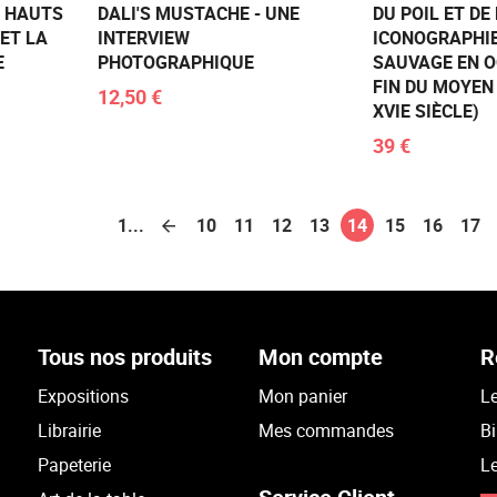
T HAUTS
DALI'S MUSTACHE - UNE
DU POIL ET DE 
 ET LA
INTERVIEW
ICONOGRAPHIE
E
PHOTOGRAPHIQUE
SAUVAGE EN O
FIN DU MOYEN 
12,50 €
XVIE SIÈCLE)
39 €
1...
10
11
12
13
14
15
16
17
Tous nos produits
Mon compte
R
Expositions
Mon panier
Le
Librairie
Mes commandes
Bi
Papeterie
Le