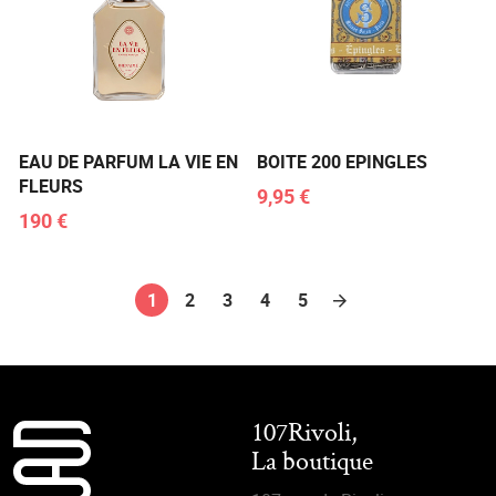
EAU DE PARFUM LA VIE EN
BOITE 200 EPINGLES
FLEURS
9,95 €
190 €
1
2
3
4
5
107Rivoli,
La boutique