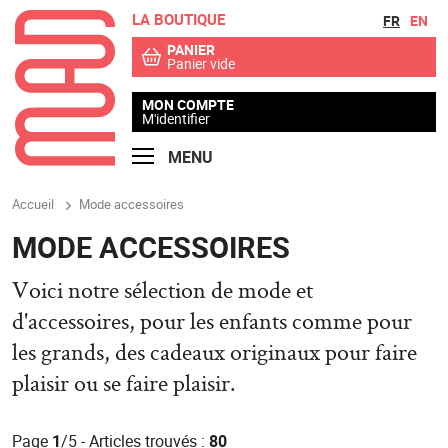
LA BOUTIQUE
Aller au contenu
Aller au menu
FR
EN
PANIER
Panier vide
MON COMPTE
M'identifier
MENU
Accueil
Mode accessoires
MODE ACCESSOIRES
Voici notre sélection de mode et
d'accessoires, pour les enfants comme pour
les grands, des cadeaux originaux pour faire
plaisir ou se faire plaisir.
Page
1
/5 - Articles trouvés :
80