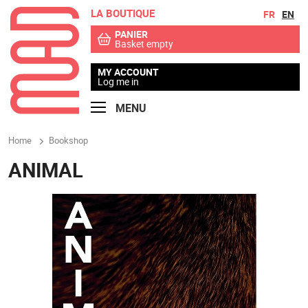
LA BOUTIQUE
Go to contents
Go to menu
FR
EN
PANIER
Basket empty
MY ACCOUNT
Log me in
MENU
Home
Bookshop
ANIMAL