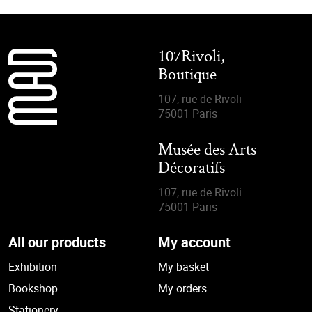
107Rivoli,
Boutique
107, rue de Rivoli
75001 Paris
Musée des Arts
Décoratifs
107, rue de Rivoli
75001 Paris
All our products
My account
Exhibition
My basket
Bookshop
My orders
Stationery