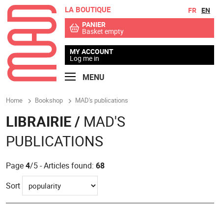
LA BOUTIQUE
Go to contents
Go to menu
FR
EN
PANIER
Basket empty
MY ACCOUNT
Log me in
MENU
Home
Bookshop
MAD's publications
LIBRAIRIE /
MAD'S
PUBLICATIONS
Page
4
/5 - Articles found:
68
Sort