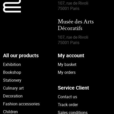
107, rue de Rivoli
75001 Paris
Musée des Arts
Décoratifs
107, rue de Rivoli
75001 Paris
All our products
My account
Exhibition
My basket
Bookshop
My orders
Stationery
Service Client
Culinary art
Decoration
Contact us
Fashion accessories
Track order
Children
Sales conditions