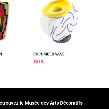
N
CUCUMBER VASE
€615
etrouvez le Musée des Arts Décoratifs