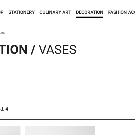
Go to contents
Go to menu
OP
STATIONERY
CULINARY ART
DECORATION
FASHION AC
ses
TION /
VASES
nd:
4