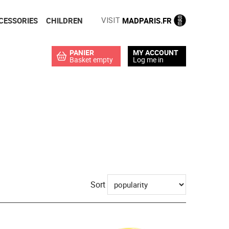
CESSORIES
CHILDREN
MADPARIS.FR
VISIT
PANIER
MY ACCOUNT
Basket empty
Log me in
Sort