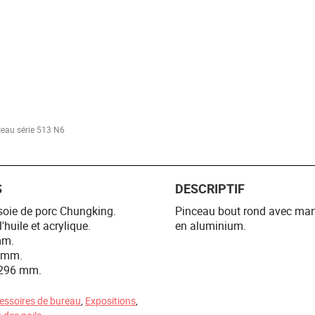
eau série 513 N6
S
DESCRIPTIF
 soie de porc Chungking.
Pinceau bout rond avec manch
'huile et acrylique.
en aluminium.
mm.
3 mm.
 296 mm.
essoires de bureau
,
Expositions
,