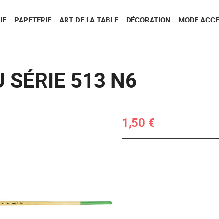
Aller au contenu
Aller au menu
IE
PAPETERIE
ART DE LA TABLE
DÉCORATION
MODE ACCE
 SÉRIE 513 N6
1,50 €