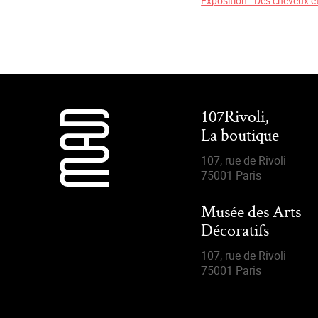
Exposition - Des cheveux et
107Rivoli,
La boutique
107, rue de Rivoli
75001 Paris
Musée des Arts
Décoratifs
107, rue de Rivoli
75001 Paris