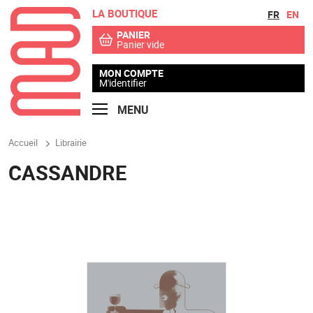
LA BOUTIQUE
Aller au contenu
Aller au menu
FR
EN
PANIER
Panier vide
MON COMPTE
M'identifier
MENU
Accueil
Librairie
CASSANDRE