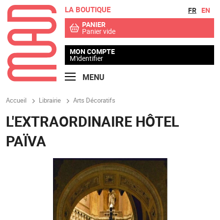
LA BOUTIQUE
Aller au contenu
Aller au menu
FR
EN
PANIER
Panier vide
MON COMPTE
M'identifier
MENU
Accueil
Librairie
Arts Décoratifs
L'EXTRAORDINAIRE HÔTEL
PAÏVA