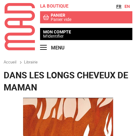
LA BOUTIQUE
Aller au contenu
Aller au menu
FR
EN
PANIER
Panier vide
MON COMPTE
M'identifier
MENU
Accueil
Librairie
DANS LES LONGS CHEVEUX DE
MAMAN