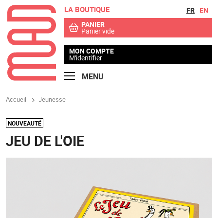
LA BOUTIQUE
Aller au contenu
Aller au menu
FR
EN
PANIER
Panier vide
MON COMPTE
M'identifier
MENU
Accueil
Jeunesse
NOUVEAUTÉ
JEU DE L'OIE