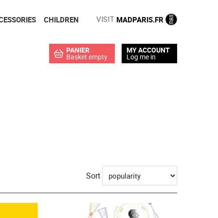
CESSORIES
CHILDREN
MADPARIS.FR
VISIT
PANIER
MY ACCOUNT
Basket empty
Log me in
Sort