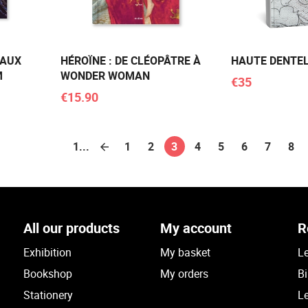
 AUX
HÉROÏNE : DE CLÉOPÂTRE À
HAUTE DENTE
M
WONDER WOMAN
€35
€15.90
1...
1
2
3
4
5
6
7
8
All our products
My account
R
Exhibition
My basket
Le
Bookshop
My orders
Bi
Stationery
Le