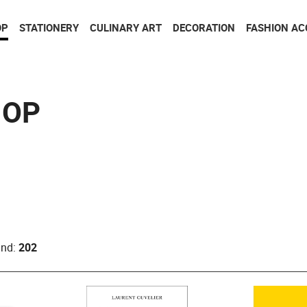
Go to contents
Go to menu
OP
STATIONERY
CULINARY ART
DECORATION
FASHION AC
HOP
und:
202