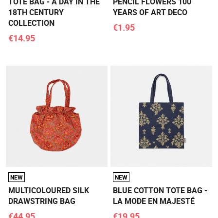
TOTE BAG - A DAY IN THE
PENCIL FLOWERS 100
18TH CENTURY
YEARS OF ART DECO
COLLECTION
€1.95
€14.95
NEW
NEW
MULTICOLOURED SILK
BLUE COTTON TOTE BAG -
DRAWSTRING BAG
LA MODE EN MAJESTÉ
€44.95
€19.95