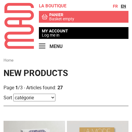
LA BOUTIQUE
Go to contents
Go to menu
FR
EN
PANIER
Basket empty
MY ACCOUNT
Log me in
MENU
Home
NEW PRODUCTS
Page
1
/3 - Articles found:
27
Sort