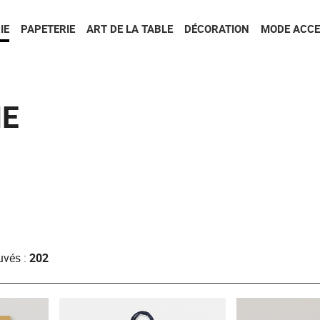
Aller au contenu
Aller au menu
IE
PAPETERIE
ART DE LA TABLE
DÉCORATION
MODE ACCE
IE
ouvés :
202