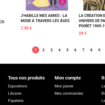
J'HABILLE MES AMIES : LA
LA CRÉATION E
MODE À TRAVERS LES ÂGES
UNIVERS DE PA
ECO
POIRET 1905-1
7,50 €
29 €
1
2
3
4
5
6
7
8
9
Tous nos produits
Mon compte
R
Expositions
Mon panier
Le
Librairie
Mes commandes
Bi
Papeterie
Le