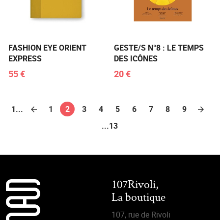
FASHION EYE ORIENT
GESTE/S N°8 : LE TEMPS
EXPRESS
DES ICÔNES
55 €
20 €
1...
1
2
3
4
5
6
7
8
9
...13
107Rivoli,
La boutique
107, rue de Rivoli