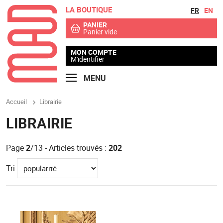
LA BOUTIQUE
Aller au contenu
Aller au menu
FR
EN
PANIER
Panier vide
MON COMPTE
M'identifier
MENU
Accueil
Librairie
LIBRAIRIE
Page
2
/13 - Articles trouvés :
202
Tri