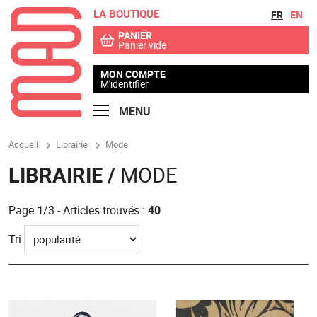
LA BOUTIQUE
Aller au contenu
Aller au menu
FR
EN
PANIER
Panier vide
MON COMPTE
M'identifier
MENU
Accueil
Librairie
Mode
LIBRAIRIE /
MODE
Page
1
/3 - Articles trouvés :
40
Tri