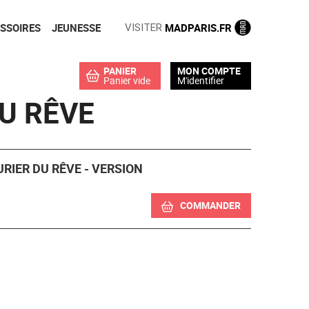
SSOIRES
JEUNESSE
MADPARIS.FR
VISITER
PANIER
MON COMPTE
Panier vide
M'identifier
DU RÊVE
RIER DU RÊVE - VERSION
COMMANDER