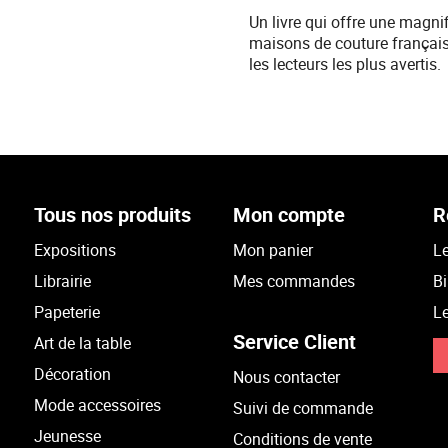
Un livre qui offre une magn
maisons de couture français
les lecteurs les plus avertis.
Tous nos produits
Mon compte
R
Expositions
Mon panier
Le
Librairie
Mes commandes
Bi
Papeterie
Le
Service Client
Art de la table
Décoration
Nous contacter
Mode accessoires
Suivi de commande
Jeunesse
Conditions de vente