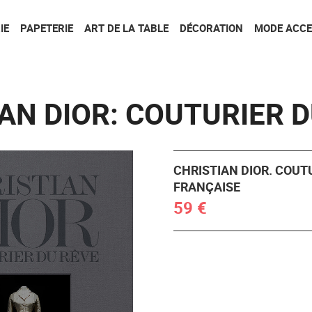
Aller au contenu
Aller au menu
IE
PAPETERIE
ART DE LA TABLE
DÉCORATION
MODE ACCE
AN DIOR: COUTURIER 
CHRISTIAN DIOR. COUTU
FRANÇAISE
59 €