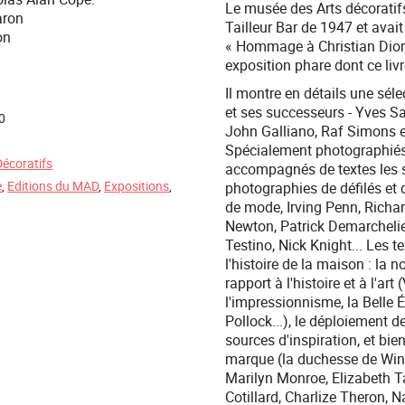
Le musée des Arts décoratif
aron
Tailleur Bar de 1947 et avai
on
« Hommage à Christian Dior 
exposition phare dont ce livr
Il montre en détails une séle
et ses successeurs - Yves Sa
0
John Galliano, Raf Simons e
Spécialement photographiés
Décoratifs
accompagnés de textes les si
e
,
Editions du MAD
,
Expositions
,
photographies de défilés et
de mode, Irving Penn, Richar
Newton, Patrick Demarchelier
Testino, Nick Knight... Les 
l'histoire de la maison : la n
rapport à l'histoire et à l'art
l'impressionnisme, la Belle É
Pollock...), le déploiement d
sources d'inspiration, et bien
marque (la duchesse de Wind
Marilyn Monroe, Elizabeth Ta
Cotillard, Charlize Theron, N