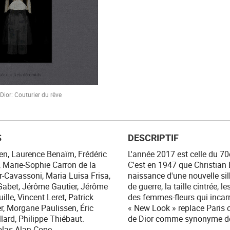
 Dior: Couturier du rêve
S
DESCRIPTIF
len, Laurence Benaïm, Frédéric
L'année 2017 est celle du 70
, Marie-Sophie Carron de la
C'est en 1947 que Christian 
r-Cavassoni, Maria Luisa Frisa,
naissance d'une nouvelle sil
 Gabet, Jérôme Gautier, Jérôme
de guerre, la taille cintrée,
ille, Vincent Leret, Patrick
des femmes-fleurs qui incar
r, Morgane Paulissen, Éric
« New Look » replace Paris 
llard, Philippe Thiébaut.
de Dior comme synonyme de
olas Alan Cope.