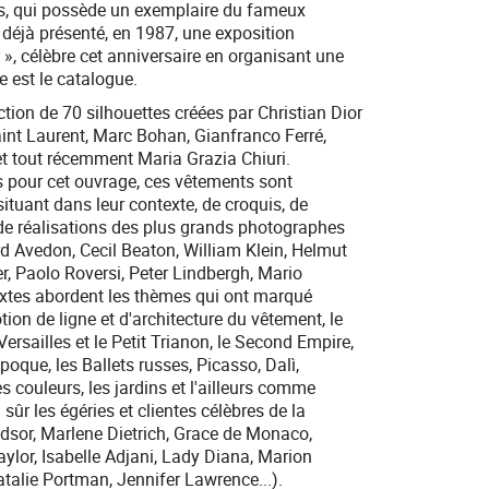
s, qui possède un exemplaire du fameux
t déjà présenté, en 1987, une exposition
», célèbre cet anniversaire en organisant une
e est le catalogue.
ction de 70 silhouettes créées par Christian Dior
int Laurent, Marc Bohan, Gianfranco Ferré,
t tout récemment Maria Grazia Chiuri.
 pour cet ouvrage, ces vêtements sont
tuant dans leur contexte, de croquis, de
 de réalisations des plus grands photographes
d Avedon, Cecil Beaton, William Klein, Helmut
, Paolo Roversi, Peter Lindbergh, Mario
textes abordent les thèmes qui ont marqué
otion de ligne et d'architecture du vêtement, le
 (Versailles et le Petit Trianon, le Second Empire,
poque, les Ballets russes, Picasso, Dalì,
es couleurs, les jardins et l'ailleurs comme
 sûr les égéries et clientes célèbres de la
sor, Marlene Dietrich, Grace de Monaco,
ylor, Isabelle Adjani, Lady Diana, Marion
atalie Portman, Jennifer Lawrence...).