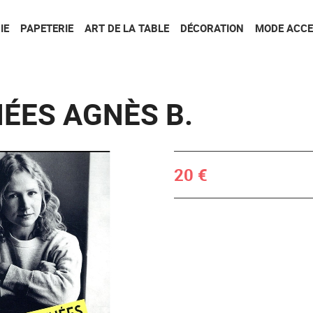
Aller au contenu
Aller au menu
IE
PAPETERIE
ART DE LA TABLE
DÉCORATION
MODE ACCE
ÉES AGNÈS B.
20 €