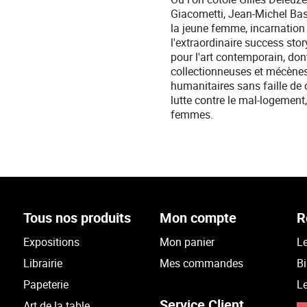
Giacometti, Jean-Michel Basq
la jeune femme, incarnation 
l'extraordinaire success st
pour l'art contemporain, dont
collectionneuses et mécènes 
humanitaires sans faille de 
lutte contre le mal-logement,
femmes.
Tous nos produits
Mon compte
R
Expositions
Mon panier
Le
Librairie
Mes commandes
Bi
Papeterie
Le
Service Client
Art de la table