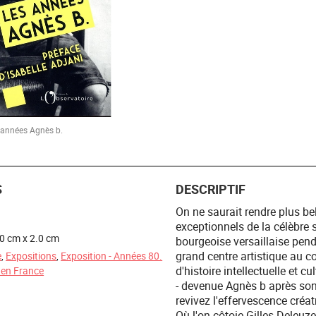
 années Agnès b.
S
DESCRIPTIF
On ne saurait rendre plus b
exceptionnels de la célèbre 
.0 cm x 2.0 cm
bourgeoise versaillaise pend
grand centre artistique au c
e
,
Expositions
,
Exposition - Années 80.
d'histoire intellectuelle et 
 en France
- devenue Agnès b après son 
revivez l'effervescence créa
Où l'on côtoie Gilles Deleuze