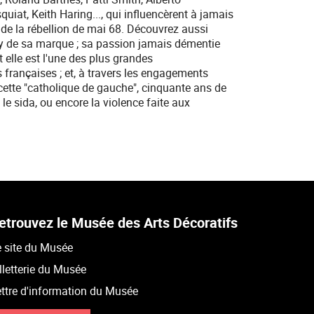
uiat, Keith Haring..., qui influencèrent à jamais
de la rébellion de mai 68. Découvrez aussi
ory de sa marque ; sa passion jamais démentie
 elle est l'une des plus grandes
françaises ; et, à travers les engagements
cette "catholique de gauche", cinquante ans de
 le sida, ou encore la violence faite aux
etrouvez le Musée des Arts Décoratifs
 site du Musée
lletterie du Musée
ttre d'information du Musée