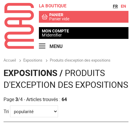
LA BOUTIQUE
Aller au contenu
Aller au menu
FR
EN
PANIER
Panier vide
MON COMPTE
M'identifier
MENU
Accueil
Expositions
Produits d'exception des expositions
EXPOSITIONS /
PRODUITS
D'EXCEPTION DES EXPOSITIONS
Page
3
/4 - Articles trouvés :
64
Tri