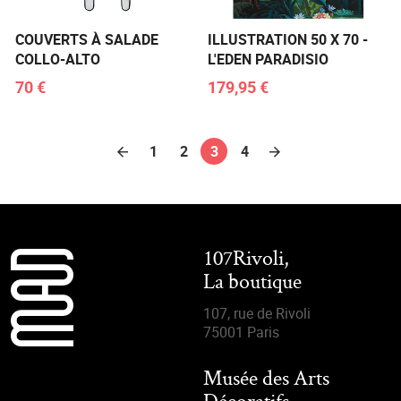
COUVERTS À SALADE
ILLUSTRATION 50 X 70 -
COLLO-ALTO
L'EDEN PARADISIO
70 €
179,95 €
1
2
3
4
107Rivoli,
La boutique
107, rue de Rivoli
75001 Paris
Musée des Arts