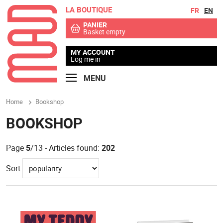
LA BOUTIQUE
Go to contents
Go to menu
FR
EN
PANIER
Basket empty
MY ACCOUNT
Log me in
MENU
Home
Bookshop
BOOKSHOP
Page
5
/13 - Articles found:
202
Sort