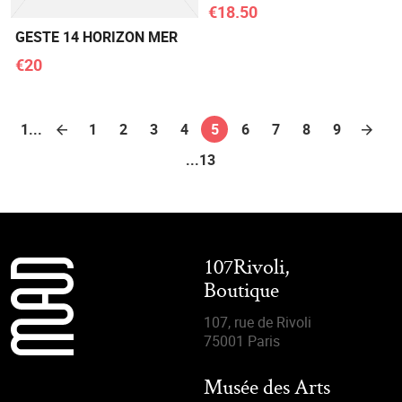
€18.50
GESTE 14 HORIZON MER
€20
1...
1
2
3
4
5
6
7
8
9
...13
107Rivoli,
Boutique
107, rue de Rivoli
75001 Paris
Musée des Arts